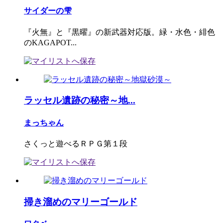
サイダーの雫
『火無』と『黒曜』の新武器対応版。緑・水色・緋色
のKAGAPOT...
ラッセル遺跡の秘密～地...
まっちゃん
さくっと遊べるＲＰＧ第１段
掃き溜めのマリーゴールド