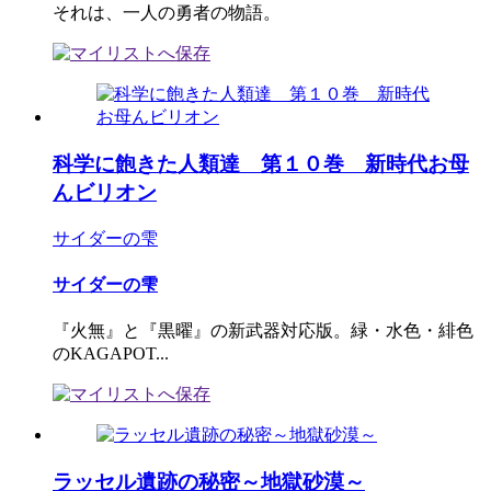
それは、一人の勇者の物語。
科学に飽きた人類達 第１０巻 新時代お母
んビリオン
サイダーの雫
サイダーの雫
『火無』と『黒曜』の新武器対応版。緑・水色・緋色
のKAGAPOT...
ラッセル遺跡の秘密～地獄砂漠～