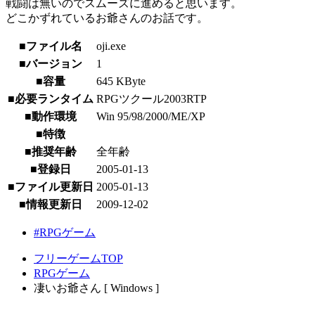
戦闘は無いのでスムーズに進めると思います。
どこかずれているお爺さんのお話です。
■ファイル名
oji.exe
■バージョン
1
■容量
645 KByte
■必要ランタイム
RPGツクール2003RTP
■動作環境
Win 95/98/2000/ME/XP
■特徴
■推奨年齢
全年齢
■登録日
2005-01-13
■ファイル更新日
2005-01-13
■情報更新日
2009-12-02
#RPGゲーム
フリーゲームTOP
RPGゲーム
凄いお爺さん [ Windows ]