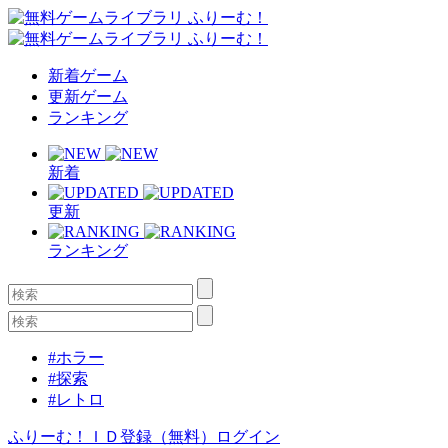
新着ゲーム
更新ゲーム
ランキング
新着
更新
ランキング
#ホラー
#探索
#レトロ
ふりーむ！ＩＤ登録（無料）
ログイン