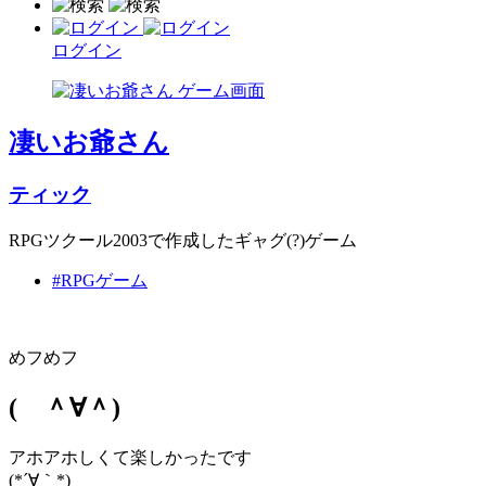
ログイン
凄いお爺さん
ティック
RPGツクール2003で作成したギャグ(?)ゲーム
#RPGゲーム
めフめフ
( ＾∀＾)
アホアホしくて楽しかったです
(*´∀｀*)