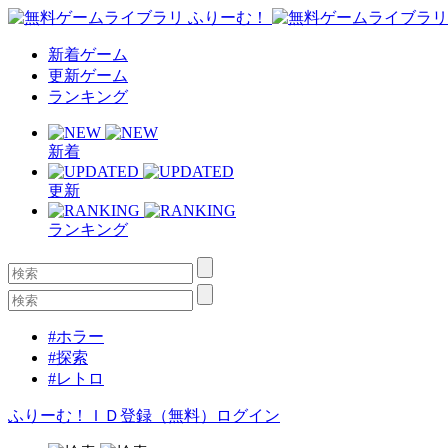
新着ゲーム
更新ゲーム
ランキング
新着
更新
ランキング
#ホラー
#探索
#レトロ
ふりーむ！ＩＤ登録（無料）
ログイン