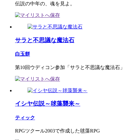
伝説の中年の、魂を見よ。
サラと不思議な魔法石
白玉餅
第10回ウディコン参加「サラと不思議な魔法石」
イシヤ伝説～毬藻襲来～
ティック
RPGツクール2003で作成した毬藻RPG