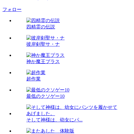
フォロー
四精霊の伝説
彼岸剣聖サ・ナ
神か魔王プラス
超作業
最低のクソゲー10
そして神様は、幼女にパ...