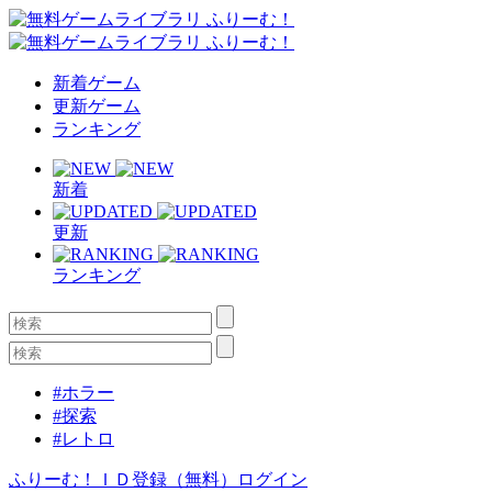
新着ゲーム
更新ゲーム
ランキング
新着
更新
ランキング
#ホラー
#探索
#レトロ
ふりーむ！ＩＤ登録（無料）
ログイン