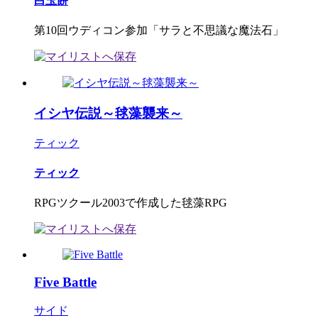
白玉餅
第10回ウディコン参加「サラと不思議な魔法石」
イシヤ伝説～毬藻襲来～
ティック
ティック
RPGツクール2003で作成した毬藻RPG
Five Battle
サイド