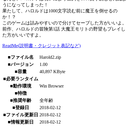
うになってしまった！
果たして、ハロルドは1000文字読む前に魔王を倒せるの
か！？
このゲームは詰みやすいので分けてセーブした方がいいよ。
前作、ハロルドの冒険第1話 大魔王モリトの野望もプレイし
た方がいいですよ。
ReadMe(説明書・クレジット表記など)
■ファイル名
Harold2.zip
■バージョン
1.00
■容量
40,897 KByte
■必要ランタイム
■動作環境
Win Browser
■特徴
■推奨年齢
全年齢
■登録日
2018-02-12
■ファイル更新日
2018-02-12
■情報更新日
2018-02-12