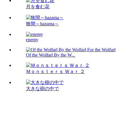
月を食む花
狭間～hazama～
enemy
Of the Wolfarl,By the W...
Ｍｏｎｓｔｅｒｓ Ｗａｒ ２
大きな樹の中で