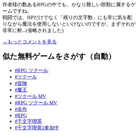
作者様の数あるRPGの中でも、かなり難しい部類に属するゲ
ームですね。
戦闘では、HPだけでなく「残りの文字数」にも常に気を配
りながら魔法を使用しないといけないのですが、まずそれが
非常に斬...(省略されました)
→もっとコメントを見る
似た無料ゲームをさがす（自動）
#RPG ツクール
#ツクール
#冒険
#魔王
#ツクール MV
#RPG ツクール MV
#名作
#RPG
#千文字喫茶
#千文字喫茶2参加中