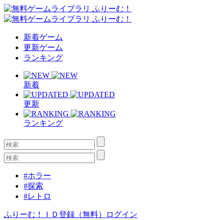
新着ゲーム
更新ゲーム
ランキング
新着
更新
ランキング
#ホラー
#探索
#レトロ
ふりーむ！ＩＤ登録（無料）
ログイン