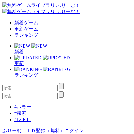
新着ゲーム
更新ゲーム
ランキング
新着
更新
ランキング
#ホラー
#探索
#レトロ
ふりーむ！ＩＤ登録（無料）
ログイン