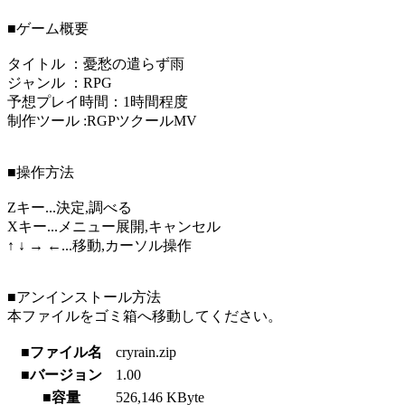
■ゲーム概要
タイトル ：憂愁の遣らず雨
ジャンル ：RPG
予想プレイ時間：1時間程度
制作ツール :RGPツクールMV
■操作方法
Zキー...決定,調べる
Xキー...メニュー展開,キャンセル
↑ ↓ → ←...移動,カーソル操作
■アンインストール方法
本ファイルをゴミ箱へ移動してください。
■ファイル名
cryrain.zip
■バージョン
1.00
■容量
526,146 KByte