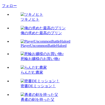
フォロー
ツキノヒト
俺の求めた最高のプリン
PlayerUncommonBattleHalord
死輪お嬢様のお買い物♪
らんだむ農家
密書DEミッション！
勇者の剣を持った父