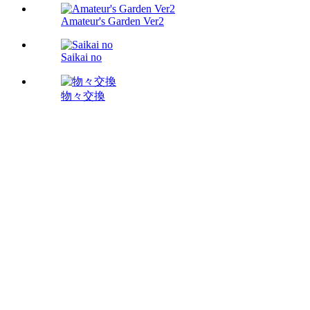
Amateur's Garden Ver2
Saikai no
物々交換