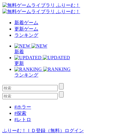
新着ゲーム
更新ゲーム
ランキング
新着
更新
ランキング
#ホラー
#探索
#レトロ
ふりーむ！ＩＤ登録（無料）
ログイン