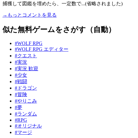
捕獲して図鑑を埋めたら、一定数で...(省略されました)
→もっとコメントを見る
似た無料ゲームをさがす（自動）
#WOLF RPG
#WOLF RPG エディター
#クエスト
#実況
#実況 歓迎
#少女
#戦闘
#ドラゴン
#冒険
#やりこみ
#夢
#ランダム
#RPG
#オリジナル
#マージ