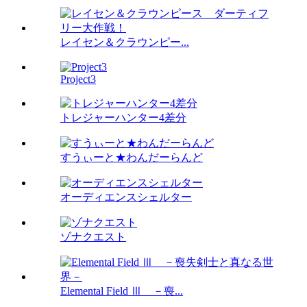
レイセン＆クラウンピー...
Project3
トレジャーハンター4差分
すうぃーと★わんだーらんど
オーディエンスシェルター
ゾナクエスト
Elemental Field Ⅲ －喪...