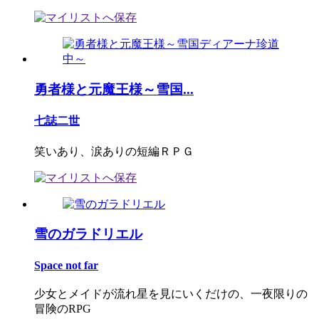
勇者様と元魔王様～雪国...
七誌二世
笑いあり、涙ありの短編ＲＰＧ
雪のガラドリエル
Space not far
少女とメイドが流れ星を見にいくだけの、一夜限りの
冒険のRPG