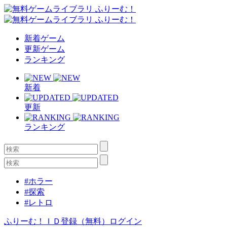
新着ゲーム
更新ゲーム
ランキング
新着
更新
ランキング
#ホラー
#探索
#レトロ
ふりーむ！ＩＤ登録（無料）
ログイン