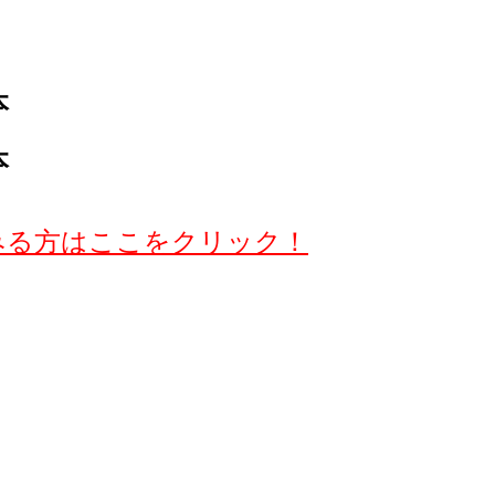
本
本
みる方はここをクリック！