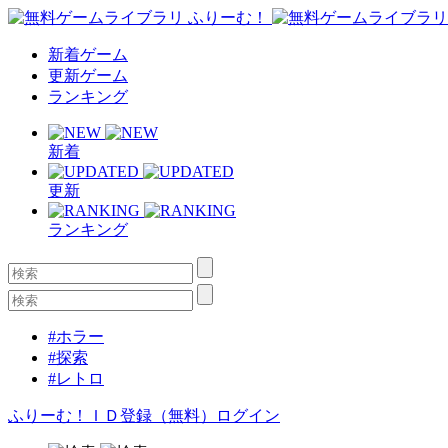
新着ゲーム
更新ゲーム
ランキング
新着
更新
ランキング
#ホラー
#探索
#レトロ
ふりーむ！ＩＤ登録（無料）
ログイン