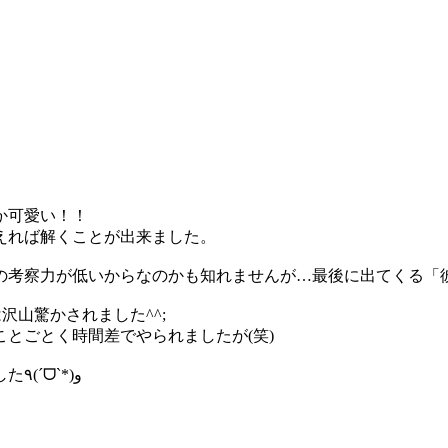
か可愛い！！
えれば解くことが出来ました。
の考察力が低いからなのかも知れませんが…最後に出てくる「
沢山驚かされました^^;
とごとく時間差でやられましたが(笑)
楽しいゲームをプレイさせていただき、ありがとうございました٩(ˊᗜˋ*)و