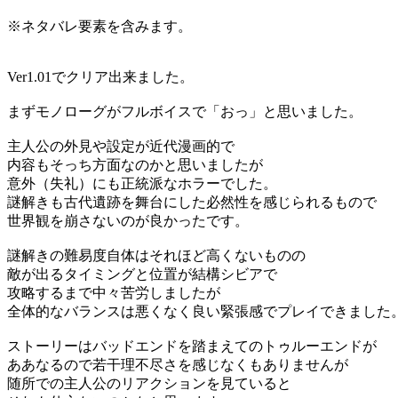
※ネタバレ要素を含みます。
Ver1.01でクリア出来ました。
まずモノローグがフルボイスで「おっ」と思いました。
主人公の外見や設定が近代漫画的で
内容もそっち方面なのかと思いましたが
意外（失礼）にも正統派なホラーでした。
謎解きも古代遺跡を舞台にした必然性を感じられるもので
世界観を崩さないのが良かったです。
謎解きの難易度自体はそれほど高くないものの
敵が出るタイミングと位置が結構シビアで
攻略するまで中々苦労しましたが
全体的なバランスは悪くなく良い緊張感でプレイできました
ストーリーはバッドエンドを踏まえてのトゥルーエンドが
ああなるので若干理不尽さを感じなくもありませんが
随所での主人公のリアクションを見ていると