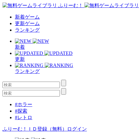
新着ゲーム
更新ゲーム
ランキング
新着
更新
ランキング
#ホラー
#探索
#レトロ
ふりーむ！ＩＤ登録（無料）
ログイン