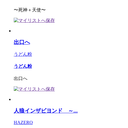
〜死神＋天使〜
出口へ
うどん粉
うどん粉
出口へ
人狼インザビヨンド ～...
HAZERO