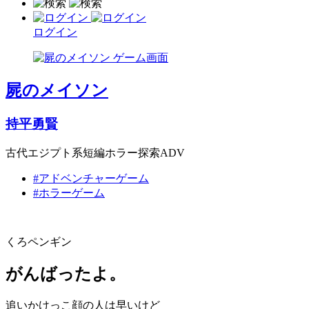
ログイン
屍のメイソン
持平勇賢
古代エジプト系短編ホラー探索ADV
#アドベンチャーゲーム
#ホラーゲーム
くろペンギン
がんばったよ。
追いかけっこ顔の人は早いけど