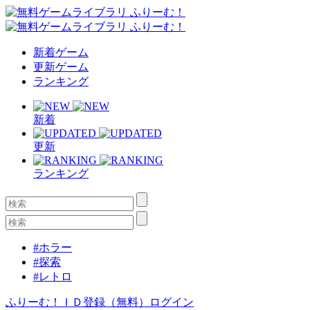
新着ゲーム
更新ゲーム
ランキング
新着
更新
ランキング
#ホラー
#探索
#レトロ
ふりーむ！ＩＤ登録（無料）
ログイン