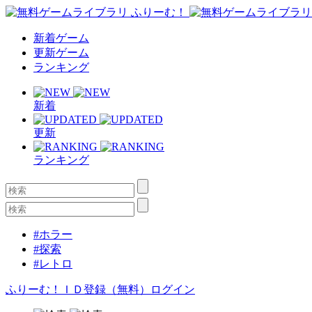
新着ゲーム
更新ゲーム
ランキング
新着
更新
ランキング
#ホラー
#探索
#レトロ
ふりーむ！ＩＤ登録（無料）
ログイン