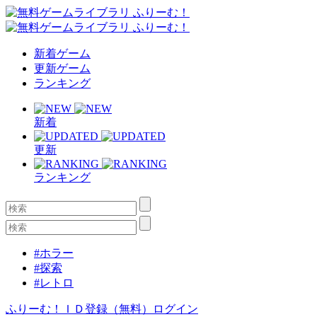
新着ゲーム
更新ゲーム
ランキング
新着
更新
ランキング
#ホラー
#探索
#レトロ
ふりーむ！ＩＤ登録（無料）
ログイン