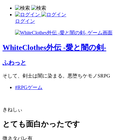
ログイン
WhiteClothes外伝 -愛と闇の剣-
ふわっと
そして、剣士は闇に染まる。悪堕ちケモノSRPG
#RPGゲーム
きねしぃ
とても面白かったです
微ネタバレ有