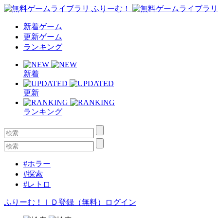
新着ゲーム
更新ゲーム
ランキング
新着
更新
ランキング
#ホラー
#探索
#レトロ
ふりーむ！ＩＤ登録（無料）
ログイン