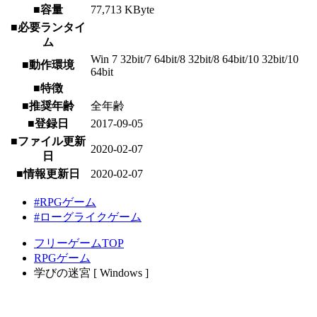
■容量
77,713 KByte
■必要ランタイ
ム
Win 7 32bit/7 64bit/8 32bit/8 64bit/10 32bit/10
■動作環境
64bit
■特徴
■推奨年齢
全年齢
■登録日
2017-09-05
■ファイル更新
2020-02-07
日
■情報更新日
2020-02-07
#RPGゲーム
#ローグライクゲーム
フリーゲームTOP
RPGゲーム
学びの迷宮 [ Windows ]