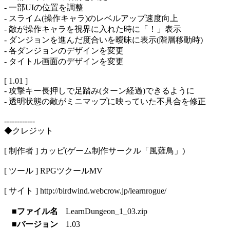
- 一部UIの位置を調整
- スライム(操作キャラ)のレベルアップ速度向上
- 敵が操作キャラを視界に入れた時に「！」表示
- ダンジョンを進んだ度合いを曖昧に表示(階層移動時)
- 各ダンジョンのデザインを変更
- タイトル画面のデザインを変更
[ 1.01 ]
- 攻撃キー長押しで足踏み(ターン経過)できるように
- 透明状態の敵がミニマップに映っていた不具合を修正
------------
◆クレジット
[ 制作者 ] カッピ(ゲーム制作サークル「風薙鳥」)
[ ツール ] RPGツクールMV
[ サイト ] http://birdwind.webcrow.jp/learnrogue/
■ファイル名
LearnDungeon_1_03.zip
■バージョン
1.03