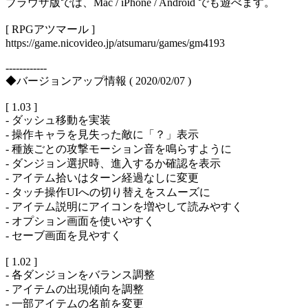
ブラウザ版では、Mac / iPhone / Android でも遊べます。
[ RPGアツマール ]
https://game.nicovideo.jp/atsumaru/games/gm4193
------------
◆バージョンアップ情報 ( 2020/02/07 )
[ 1.03 ]
- ダッシュ移動を実装
- 操作キャラを見失った敵に「？」表示
- 種族ごとの攻撃モーション音を鳴らすように
- ダンジョン選択時、進入するか確認を表示
- アイテム拾いはターン経過なしに変更
- タッチ操作UIへの切り替えをスムーズに
- アイテム説明にアイコンを増やして読みやすく
- オプション画面を使いやすく
- セーブ画面を見やすく
[ 1.02 ]
- 各ダンジョンをバランス調整
- アイテムの出現傾向を調整
- 一部アイテムの名前を変更