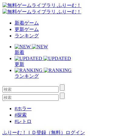
新着ゲーム
更新ゲーム
ランキング
新着
更新
ランキング
#ホラー
#探索
#レトロ
ふりーむ！ＩＤ登録（無料）
ログイン