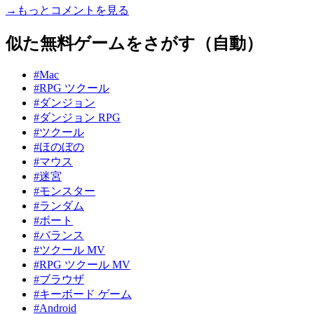
→もっとコメントを見る
似た無料ゲームをさがす（自動）
#Mac
#RPG ツクール
#ダンジョン
#ダンジョン RPG
#ツクール
#ほのぼの
#マウス
#迷宮
#モンスター
#ランダム
#ボート
#バランス
#ツクール MV
#RPG ツクール MV
#ブラウザ
#キーボード ゲーム
#Android