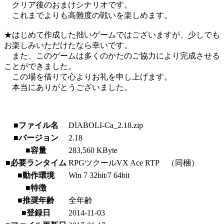
クリア後のおまけシナリオです。
これまでよりも高難度の戦いを楽しめます。
★はじめて作成した拙いゲームではございますが、少しでも
お楽しみいただけたなら幸いです。
また、このゲームは多くのかたのご協力により完成させる
ことができました。
この場を借りて心よりお礼を申し上げます。
本当にありがとうございました。
■ファイル名
DIABOLI-Ca_2.18.zip
■バージョン
2.18
■容量
283,560 KByte
■必要ランタイム
RPGツクールVX Ace RTP （同梱）
■動作環境
Win 7 32bit/7 64bit
■特徴
■推奨年齢
全年齢
■登録日
2014-11-03