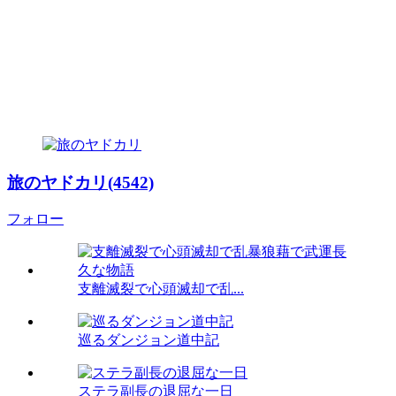
旅のヤドカリ(4542)
フォロー
支離滅裂で心頭滅却で乱...
巡るダンジョン道中記
ステラ副長の退屈な一日