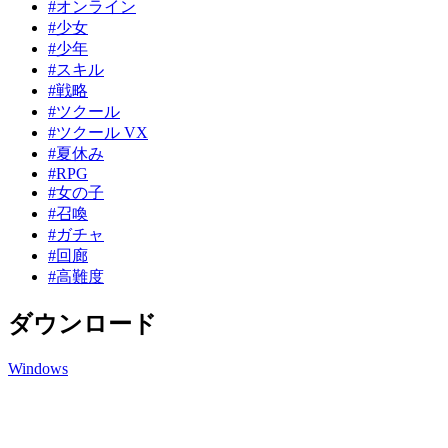
#オンライン
#少女
#少年
#スキル
#戦略
#ツクール
#ツクール VX
#夏休み
#RPG
#女の子
#召喚
#ガチャ
#回廊
#高難度
ダウンロード
Windows