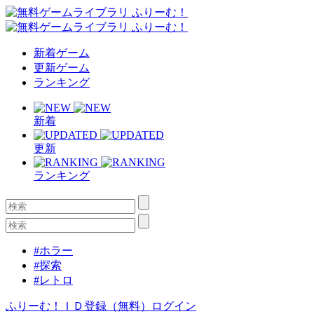
新着ゲーム
更新ゲーム
ランキング
新着
更新
ランキング
#ホラー
#探索
#レトロ
ふりーむ！ＩＤ登録（無料）
ログイン