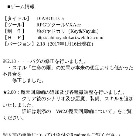
■ゲーム情報
【タイトル】 DIABOLI-Ca
【ツール】 RPGツクールVXAce
【制 作】 旅のヤドカリ（Key&Nayuki）
【Ｈ Ｐ】 http://tabinoyadokari.web.fc2.com/
【バージョン】2.18（2017年1月16日現在）
※2.18・・・バグの修正を行いました。
・スキル「生命の雨」の効果が本来の想定よりも低かった
不具合を
修正しました。
★2.00：魔天回廊編の追加及び各種微調整を行いました。
クリア後のシナリオ及び悪魔、装備、スキルを追加
いたしました。
詳細は別添の「Ver2.0魔天回廊編について」をご覧
ください。
※以前の更新については添付のReadmeをご覧ください。