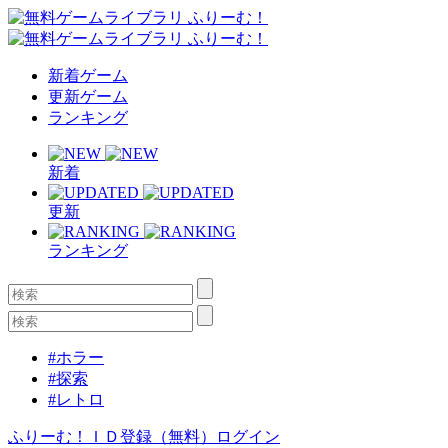
新着ゲーム
更新ゲーム
ランキング
新着
更新
ランキング
#ホラー
#探索
#レトロ
ふりーむ！ＩＤ登録（無料）
ログイン