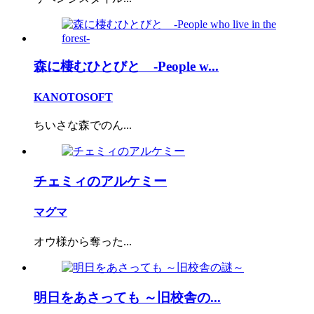
森に棲むひとびと -People w...
KANOTOSOFT
ちいさな森でのん...
チェミィのアルケミー
マグマ
オウ様から奪った...
明日をあさっても ～旧校舎の...