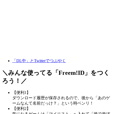
「DL中」とTwitterでつぶやく
＼みんな使ってる「
Freem!ID
」をつく
ろう！／
【便利1】
ダウンロード履歴が保存されるので、後から「あのゲ
ームなんて名前だっけ？」という時ベンリ！
【便利2】
気になるゲームは「マイリスト」へ入れて「後で遊ぼ