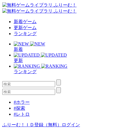
新着ゲーム
更新ゲーム
ランキング
新着
更新
ランキング
#ホラー
#探索
#レトロ
ふりーむ！ＩＤ登録（無料）
ログイン