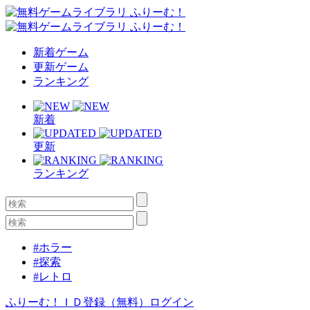
新着ゲーム
更新ゲーム
ランキング
新着
更新
ランキング
#ホラー
#探索
#レトロ
ふりーむ！ＩＤ登録（無料）
ログイン