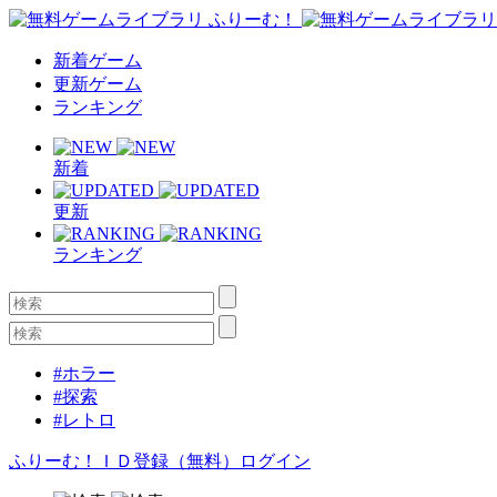
新着ゲーム
更新ゲーム
ランキング
新着
更新
ランキング
#ホラー
#探索
#レトロ
ふりーむ！ＩＤ登録（無料）
ログイン