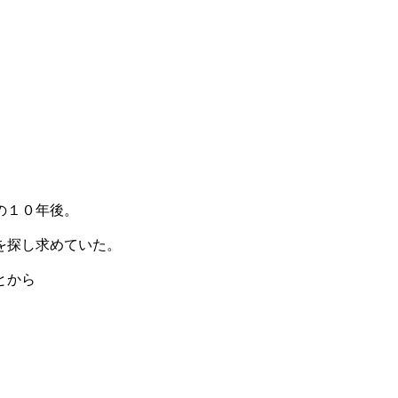
の１０年後。
を探し求めていた。
とから