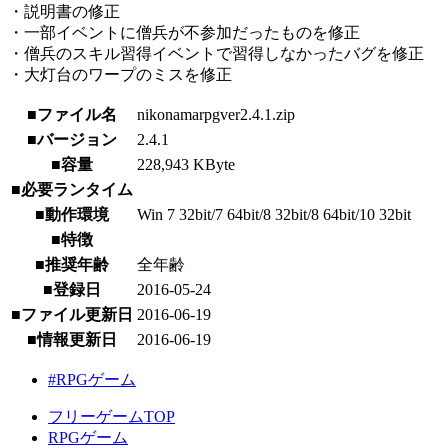
・説明書の修正
・一部イベントに僧兵が不参加だったものを修正
・僧兵のスキル習得イベントで習得しなかったバグを修正
・大灯台のワープのミスを修正
■ファイル名
nikonamarpgver2.4.1.zip
■バージョン
2.4.1
■容量
228,943 KByte
■必要ランタイム
■動作環境
Win 7 32bit/7 64bit/8 32bit/8 64bit/10 32bit
■特徴
■推奨年齢
全年齢
■登録日
2016-05-24
■ファイル更新日
2016-06-19
■情報更新日
2016-06-19
#RPGゲーム
フリーゲームTOP
RPGゲーム