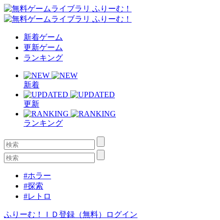
新着ゲーム
更新ゲーム
ランキング
新着
更新
ランキング
#ホラー
#探索
#レトロ
ふりーむ！ＩＤ登録（無料）
ログイン