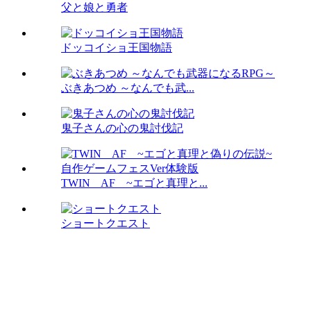
父と娘と勇者
ドッコイショ王国物語
ぶきあつめ ～なんでも武...
鬼子さんの心の鬼討伐記
TWIN AF ~エゴと真理と...
ショートクエスト