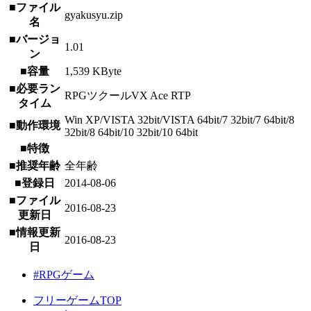
■ファイル
gyakusyu.zip
名
■バージョ
1.01
ン
■容量
1,539 KByte
■必要ラン
RPGツクールVX Ace RTP
タイム
Win XP/VISTA 32bit/VISTA 64bit/7 32bit/7 64bit/8
■動作環境
32bit/8 64bit/10 32bit/10 64bit
■特徴
■推奨年齢
全年齢
■登録日
2014-08-06
■ファイル
2016-08-23
更新日
■情報更新
2016-08-23
日
#RPGゲーム
フリーゲームTOP