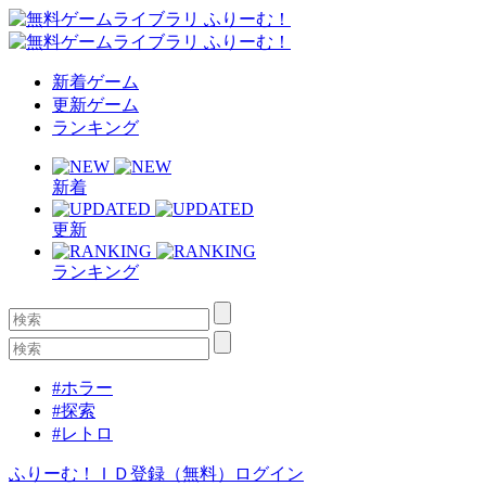
新着ゲーム
更新ゲーム
ランキング
新着
更新
ランキング
#ホラー
#探索
#レトロ
ふりーむ！ＩＤ登録（無料）
ログイン