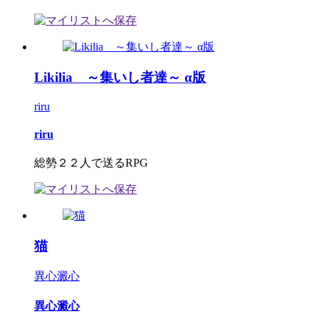
Likilia ～集いし者達～ α版
riru
riru
総勢２２人で送るRPG
猫
異心澱心
異心澱心