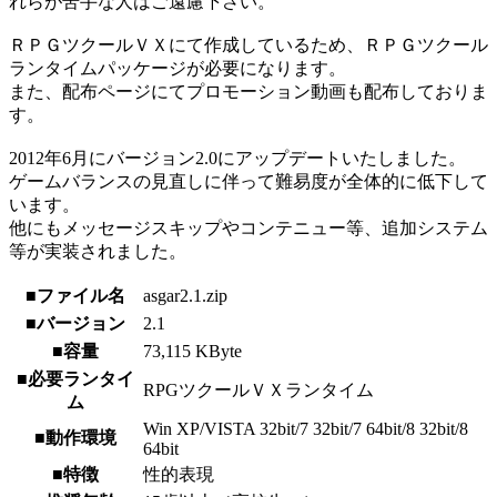
れらが苦手な人はご遠慮下さい。
ＲＰＧツクールＶＸにて作成しているため、ＲＰＧツクール
ランタイムパッケージが必要になります。
また、配布ページにてプロモーション動画も配布しておりま
す。
2012年6月にバージョン2.0にアップデートいたしました。
ゲームバランスの見直しに伴って難易度が全体的に低下して
います。
他にもメッセージスキップやコンテニュー等、追加システム
等が実装されました。
■ファイル名
asgar2.1.zip
■バージョン
2.1
■容量
73,115 KByte
■必要ランタイ
RPGツクールＶＸランタイム
ム
Win XP/VISTA 32bit/7 32bit/7 64bit/8 32bit/8
■動作環境
64bit
■特徴
性的表現