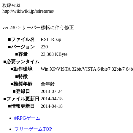
攻略wiki
http://wikiwiki.jp/rslreturns/
ver 230 > サーバー移転に伴う修正
■ファイル名
RSL-R.zip
■バージョン
230
■容量
23,308 KByte
■必要ランタイム
■動作環境
Win XP/VISTA 32bit/VISTA 64bit/7 32bit/7 64bit
■特徴
■推奨年齢
全年齢
■登録日
2013-07-24
■ファイル更新日
2014-04-18
■情報更新日
2014-04-18
#RPGゲーム
フリーゲームTOP