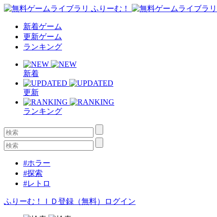
新着ゲーム
更新ゲーム
ランキング
新着
更新
ランキング
#ホラー
#探索
#レトロ
ふりーむ！ＩＤ登録（無料）
ログイン