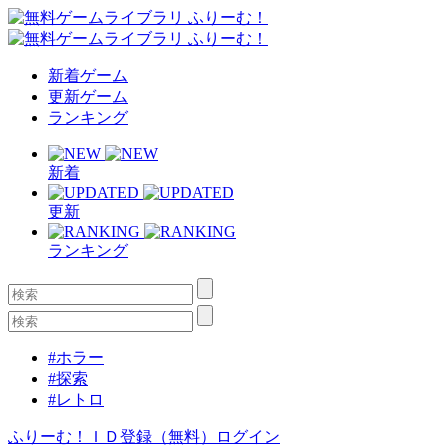
新着ゲーム
更新ゲーム
ランキング
新着
更新
ランキング
#ホラー
#探索
#レトロ
ふりーむ！ＩＤ登録（無料）
ログイン