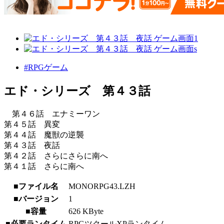
#RPGゲーム
エド・シリーズ 第４３話
第４６話 エナミーワン
第４５話 異変
第４４話 魔獣の逆襲
第４３話 夜話
第４２話 さらにさらに南へ
第４１話 さらに南へ
■ファイル名
MONORPG43.LZH
■バージョン
1
■容量
626 KByte
■必要ランタイム
RPGツクールXPランタイム