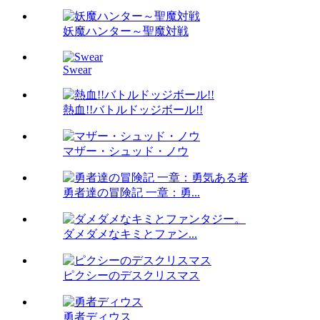
妖魔ハンター～聖魔対戦
Swear
熱血!!バトルドッジボール!!
マザー・シュッド・ノウ
勇者達の冒険記 一章：勇...
ダメダメなキミとファン...
ピクシーのデスクリスマス
勇者ディウス