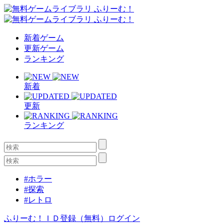
新着ゲーム
更新ゲーム
ランキング
新着
更新
ランキング
#ホラー
#探索
#レトロ
ふりーむ！ＩＤ登録（無料）
ログイン