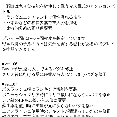
・戦闘は色々な技能を駆使して戦うマス目式のアクションバ
トル
・ランダムエンチャントで個性溢れる技能
・パネルなどの独自要素で主人公を強化
・比較的多めの寄り道要素
プレイ時間は3～6時間程度を想定しています。
戦国武将の子孫の方々は気分を害する恐れがあるのでプレイ
を推奨できません。
■ver1.06
Busitterが永遠に入手できるバグを修正
クリア後に行ける塔に序盤から入れてしまうバグを修正
■ver1.07
ボスラッシュ後にランキング機能を実装
ボスラッシュクリア時にクリア扱いにならないバグを修正
レア敵のHPを20倍から10倍に変更
蘇生薬を使用時に重量が元に戻らないバグを修正
エアスラッシュ使用時のテキストが間違っていたのを修正
砂漠のマップで崖をすり抜けられる不具合を修正