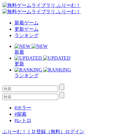
新着ゲーム
更新ゲーム
ランキング
新着
更新
ランキング
#ホラー
#探索
#レトロ
ふりーむ！ＩＤ登録（無料）
ログイン