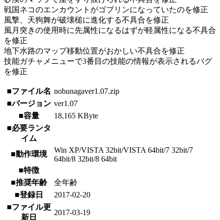
戦国ネコのエンカウントがゴブリンになっていたのを修正
風撃、天狗舞が破壊槌に進化する不具合を修正
風月突きの使用時に先属性になるはずが軽属性になる不具合
を修正
地下水路のマップ移動位置がおかしい不具合を修正
技能ガチャメニューで3番目の技能の情報が表示されるバグ
を修正
■ファイル名
nobunagaver1.07.zip
■バージョン
ver1.07
■容量
18,165 KByte
■必要ランタ
イム
Win XP/VISTA 32bit/VISTA 64bit/7 32bit/7
■動作環境
64bit/8 32bit/8 64bit
■特徴
■推奨年齢
全年齢
■登録日
2017-02-20
■ファイル更
2017-03-19
新日