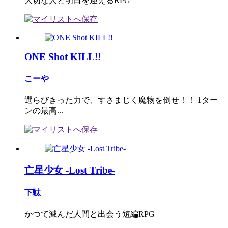
大切な人と明日を迎えるRPG
ONE Shot KILL!!
こーや
選らびきった力で、すさまじく魔物を倒せ！！ 1ター
ンの最高...
亡星少女 -Lost Tribe-
下駄
かつて滅んだ人間と出会う短編RPG