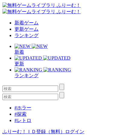
新着ゲーム
更新ゲーム
ランキング
新着
更新
ランキング
#ホラー
#探索
#レトロ
ふりーむ！ＩＤ登録（無料）
ログイン