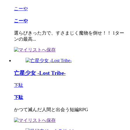
こーや
こーや
選らびきった力で、すさまじく魔物を倒せ！！ 1ター
ンの最高...
亡星少女 -Lost Tribe-
下駄
下駄
かつて滅んだ人間と出会う短編RPG