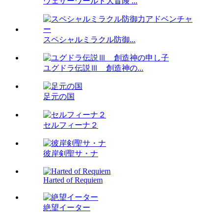
ウェザーワールド大冒険 ...
スペシャルミラクル防御...
ユグドラ伝説Ⅲ 創造神の...
足元の国
セルフィーナ２
彼岸剣聖サ・ナ
Harted of Requiem
絶望イーター