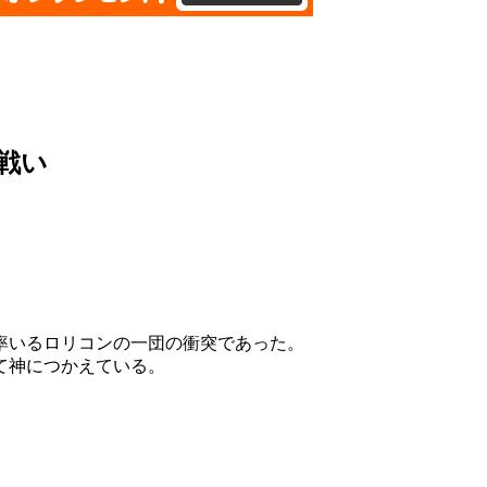
戦い
率いるロリコンの一団の衝突であった。
て神につかえている。