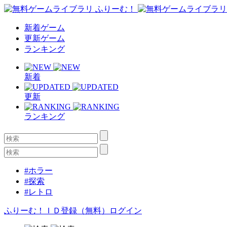
新着ゲーム
更新ゲーム
ランキング
新着
更新
ランキング
#ホラー
#探索
#レトロ
ふりーむ！ＩＤ登録（無料）
ログイン