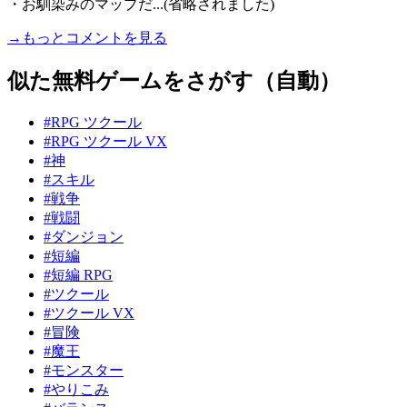
・お馴染みのマップだ...(省略されました)
→もっとコメントを見る
似た無料ゲームをさがす（自動）
#RPG ツクール
#RPG ツクール VX
#神
#スキル
#戦争
#戦闘
#ダンジョン
#短編
#短編 RPG
#ツクール
#ツクール VX
#冒険
#魔王
#モンスター
#やりこみ