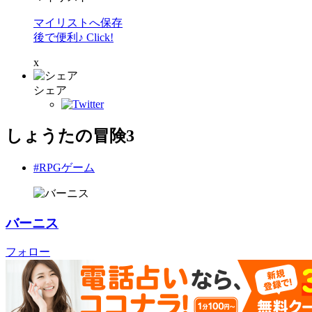
マイリストへ保存
後で便利♪ Click!
x
シェア
しょうたの冒険3
#RPGゲーム
バーニス
フォロー