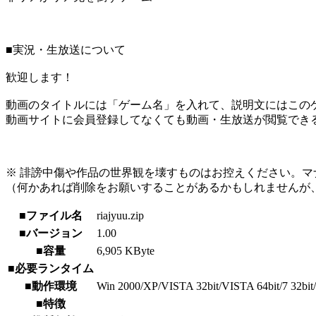
■実況・生放送について
歓迎します！
動画のタイトルには「ゲーム名」を入れて、説明文にはこのゲ
動画サイトに会員登録してなくても動画・生放送が閲覧でき
※ 誹謗中傷や作品の世界観を壊すものはお控えください。マ
（何かあれば削除をお願いすることがあるかもしれませんが
■ファイル名
riajyuu.zip
■バージョン
1.00
■容量
6,905 KByte
■必要ランタイム
■動作環境
Win 2000/XP/VISTA 32bit/VISTA 64bit/7 32bit/7 
■特徴