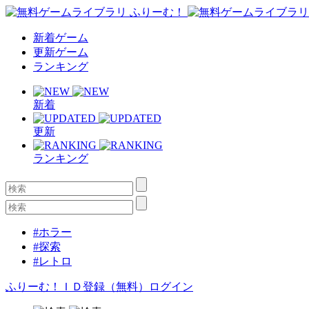
新着ゲーム
更新ゲーム
ランキング
新着
更新
ランキング
#ホラー
#探索
#レトロ
ふりーむ！ＩＤ登録（無料）
ログイン