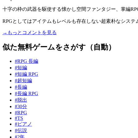
十字の枠の武器を駆使する懐かし空間ファンタジー、掌編RP
RPGとしてはアイテムもレベルも存在しない超素朴なシステム
→もっとコメントを見る
似た無料ゲームをさがす（自動）
#RPG 長編
#短編
#短編 RPG
#超短編
#長編
#長編 RPG
#脱出
#30分
#RPG
#TS
#ピアノ
#伝説
#2年