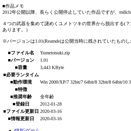
■作品メモ
2012年公開以降、長らく公開停止していた作品ですが、millc
４つの武器を集めて謎めくユメトツキの世界から脱出する(？
あります。）
※バージョンは1.01(Reamdeは公開当時に残されていたもの
■ファイル名
Yumetotsuki.zip
■バージョン
1.01
■容量
3,443 KByte
■必要ランタイム
■動作環境
Win 2000/XP/7 32bit/7 64bit/8 32bit/8 64bit/10 3
■特徴
■推奨年齢
全年齢
■登録日
2012-01-28
■ファイル更新日
2020-03-16
■情報更新日
2020-03-16
#RPGゲーム