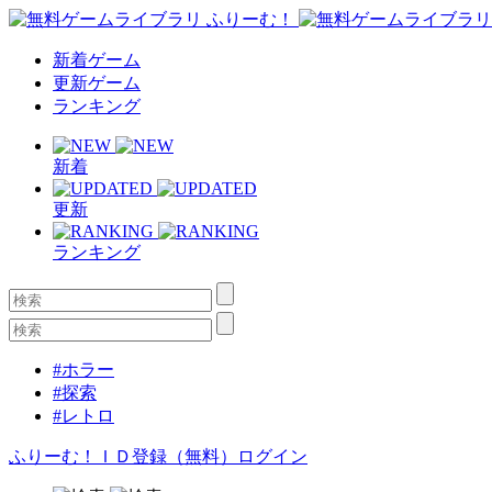
新着ゲーム
更新ゲーム
ランキング
新着
更新
ランキング
#ホラー
#探索
#レトロ
ふりーむ！ＩＤ登録（無料）
ログイン