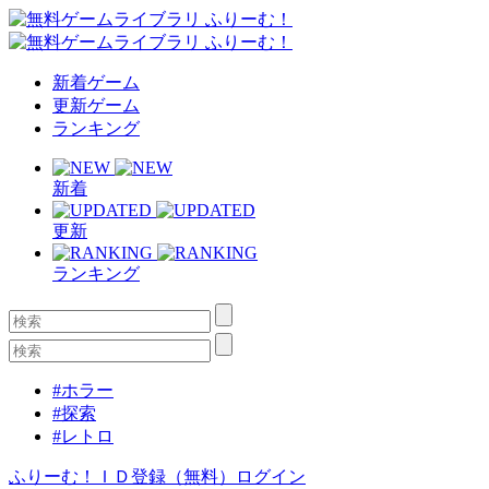
新着ゲーム
更新ゲーム
ランキング
新着
更新
ランキング
#ホラー
#探索
#レトロ
ふりーむ！ＩＤ登録（無料）
ログイン