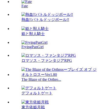
Fate
熱血!!バトルドッジボール!!
姫と獣人騎士
FryingPanGirl
ロマソス・ファンタジアRPG
The Blaze of the Orthro...
デフォルトゲート
東方依姫月戦