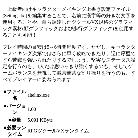
・上級者向けキャラクターメイキング上書き設定ファイル
(Settings.txt)を編集することで、名前に漢字等の好きな文字を
使用することや、自ら調達したツクールVX規格のグラフィ
ック素材(顔グラフィックおよび歩行グラフィック)を使用す
ることも可能！
プレイ時間の目安は5～6時間程度です。ただし、キャラクタ
ーメイキング次第ではさらに早く攻略できたり、逆に序盤で
すら苦戦を強いられたりするでしょう。堅実なステータス設
定を行うのも、1人だけ思いっきり強くするのも、そしてゲ
ームバランスを無視して滅茶苦茶な割り振りを行うのも、す
べてプレイヤーに委ねられます！
■ファイル
altelinx.exe
名
■バージョ
1.00
ン
■容量
5,091 KByte
■必要ラン
RPGツクールVXランタイム
タイム