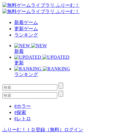
新着ゲーム
更新ゲーム
ランキング
新着
更新
ランキング
#ホラー
#探索
#レトロ
ふりーむ！ＩＤ登録（無料）
ログイン