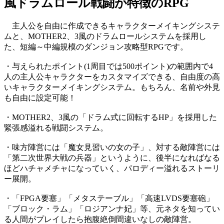
風ドラムロール戦闘が特徴のRPG
主人公を自由に作成できるキャラクターメイキングシステ
ムと、MOTHER2、3風のドラムロールシステムを採用し
た、短編～中編規模のダンジョン攻略型RPGです。
・与えられたポイント(1周目では500ポイント)の範囲内で4
人の主人公キャラクターをカスタマイズできる、自由度の高
いキャラクターメイキングシステム。もちろん、名前や外見
も自由に設定可能！
・MOTHER2、3風の「ドラム式に回転するHP」を採用した
緊張感溢れる戦闘システム。
・味方陣営には「魔女見習いの女の子」、対する敵陣営には
「第二次世界大戦の兵器」というように、後半になればなる
ほどハチャメチャになっていく、パロディー溢れるストーリ
ー展開。
・「FPGA要塞」「メタステーブル」「高速LVDS要塞砲」
「ブロック・ラム」「ロジアンナ妃」等、元ネタを知ってい
る人間がプレイしたら抱腹絶倒間違いなしの敵陣営。