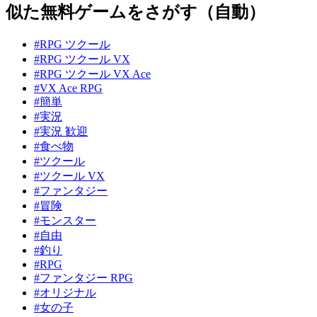
似た無料ゲームをさがす（自動）
#RPG ツクール
#RPG ツクール VX
#RPG ツクール VX Ace
#VX Ace RPG
#簡単
#実況
#実況 歓迎
#食べ物
#ツクール
#ツクール VX
#ファンタジー
#冒険
#モンスター
#自由
#釣り
#RPG
#ファンタジー RPG
#オリジナル
#女の子