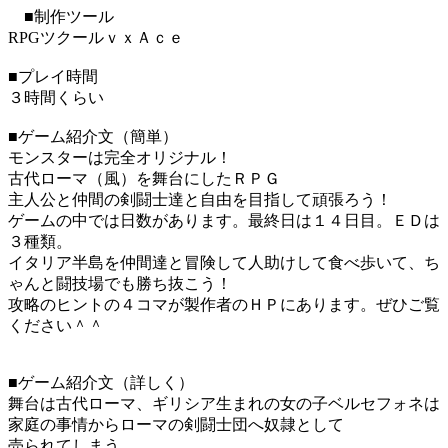
■制作ツール
RPGツクールｖｘＡｃｅ
■プレイ時間
３時間くらい
■ゲーム紹介文（簡単）
モンスターは完全オリジナル！
古代ローマ（風）を舞台にしたＲＰＧ
主人公と仲間の剣闘士達と自由を目指して頑張ろう！
ゲームの中では日数があります。最終日は１４日目。ＥＤは
３種類。
イタリア半島を仲間達と冒険して人助けして食べ歩いて、ち
ゃんと闘技場でも勝ち抜こう！
攻略のヒントの４コマが製作者のＨＰにあります。ぜひご覧
ください＾＾
■ゲーム紹介文（詳しく）
舞台は古代ローマ、ギリシア生まれの女の子ベルセフォネは
家庭の事情からローマの剣闘士団へ奴隷として
売られてしまう。