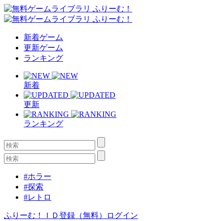
新着ゲーム
更新ゲーム
ランキング
新着
更新
ランキング
#ホラー
#探索
#レトロ
ふりーむ！ＩＤ登録（無料）
ログイン