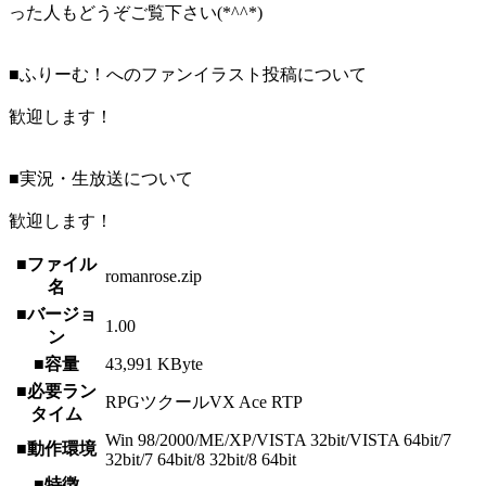
った人もどうぞご覧下さい(*^^*)
■ふりーむ！へのファンイラスト投稿について
歓迎します！
■実況・生放送について
歓迎します！
■ファイル
romanrose.zip
名
■バージョ
1.00
ン
■容量
43,991 KByte
■必要ラン
RPGツクールVX Ace RTP
タイム
Win 98/2000/ME/XP/VISTA 32bit/VISTA 64bit/7
■動作環境
32bit/7 64bit/8 32bit/8 64bit
■特徴