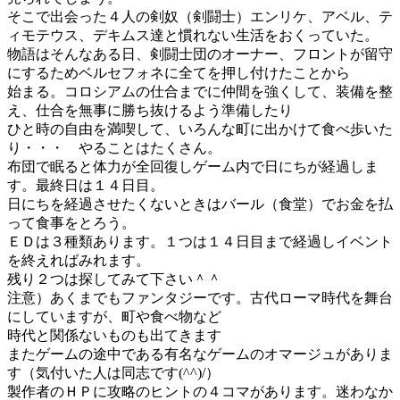
そこで出会った４人の剣奴（剣闘士）エンリケ、アベル、テ
ィモテウス、デキムス達と慣れない生活をおくっていた。
物語はそんなある日、剣闘士団のオーナー、フロントが留守
にするためベルセフォネに全てを押し付けたことから
始まる。コロシアムの仕合までに仲間を強くして、装備を整
え、仕合を無事に勝ち抜けるよう準備したり
ひと時の自由を満喫して、いろんな町に出かけて食べ歩いた
り・・・ やることはたくさん。
布団で眠ると体力が全回復しゲーム内で日にちが経過しま
す。最終日は１４日目。
日にちを経過させたくないときはバール（食堂）でお金を払
って食事をとろう。
ＥＤは３種類あります。１つは１４日目まで経過しイベント
を終えればみれます。
残り２つは探してみて下さい＾＾
注意）あくまでもファンタジーです。古代ローマ時代を舞台
にしていますが、町や食べ物など
時代と関係ないものも出てきます
またゲームの途中である有名なゲームのオマージュがありま
す（気付いた人は同志です(^^)/）
製作者のＨＰに攻略のヒントの４コマがあります。迷わなか