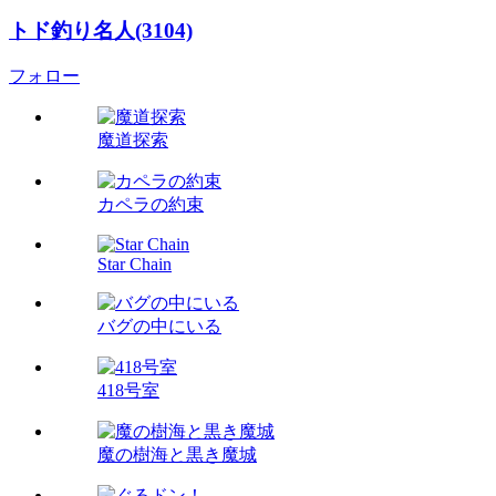
トド釣り名人(3104)
フォロー
魔道探索
カペラの約束
Star Chain
バグの中にいる
418号室
魔の樹海と黒き魔城