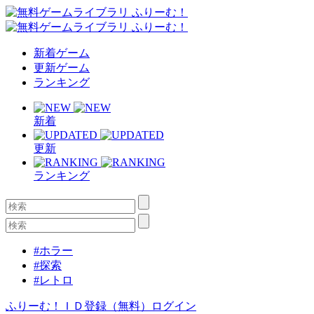
新着ゲーム
更新ゲーム
ランキング
新着
更新
ランキング
#ホラー
#探索
#レトロ
ふりーむ！ＩＤ登録（無料）
ログイン