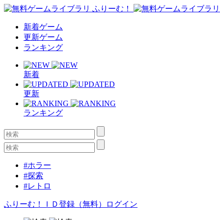
新着ゲーム
更新ゲーム
ランキング
新着
更新
ランキング
#ホラー
#探索
#レトロ
ふりーむ！ＩＤ登録（無料）
ログイン