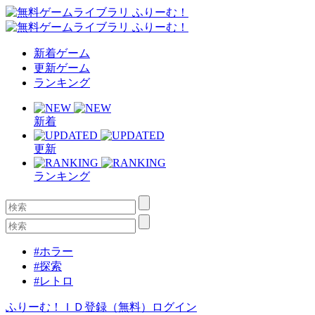
新着ゲーム
更新ゲーム
ランキング
新着
更新
ランキング
#ホラー
#探索
#レトロ
ふりーむ！ＩＤ登録（無料）
ログイン