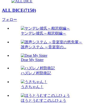
ALL DICE(7150)
フォロー
ヤンデレ彼氏～相沢樹編～
誰声システム ～音楽室の...
Dear My Sister
ハズレノ村防衛記
うさちゃん！
ほうとうむすこのふひょう