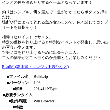
インとの仲を深めたりするゲームとなっています！
釣りはシンプル。餌を選んで、魚がかかったらボタンを押す
だけ。
場所や餌によって釣れる魚が変わるので、色々試してコンプ
リートを目指そう！
相棒（ヒロイン）はサメタ。
特定の獲物を釣り上げると特別なイベントが発生し、思い出
の写真が増えます。
ツチノコを釣り上げるために出会った二人。
二人の物語がどこへ行くのか是非ともお楽しみください。
ReadMe(説明書・クレジット表記など)
■ファイル名
Build.zip
■バージョン
1.03
■容量
291,411 KByte
■必要ランタイム
■動作環境
Win Browser
■特徴