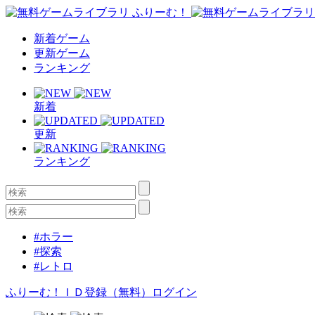
新着ゲーム
更新ゲーム
ランキング
新着
更新
ランキング
#ホラー
#探索
#レトロ
ふりーむ！ＩＤ登録（無料）
ログイン