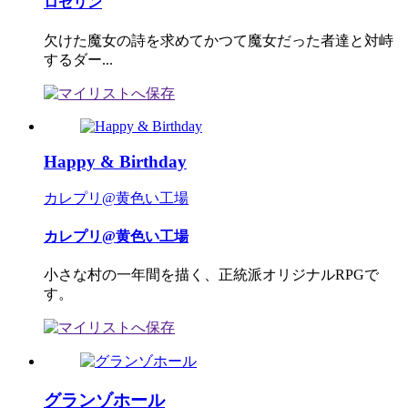
ロゼリン
欠けた魔女の詩を求めてかつて魔女だった者達と対峙
するダー...
Happy & Birthday
カレプリ@黄色い工場
カレプリ@黄色い工場
小さな村の一年間を描く、正統派オリジナルRPGで
す。
グランゾホール