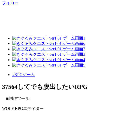
フォロー
#RPGゲーム
37564してでも脱出したいRPG
■制作ツール
WOLF RPGエディター