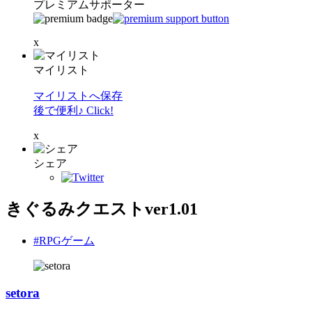
プレミアムサポーター
x
マイリスト
マイリストへ保存
後で便利♪ Click!
x
シェア
きぐるみクエストver1.01
#RPGゲーム
setora