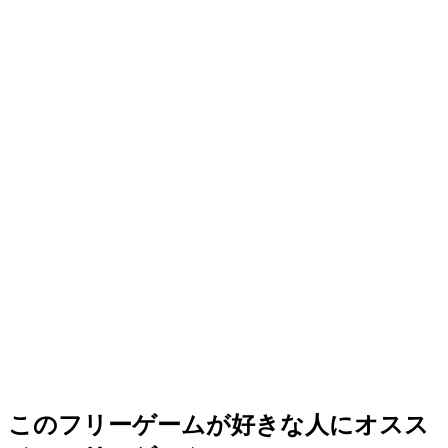
このフリーゲームが好きな人にオスス