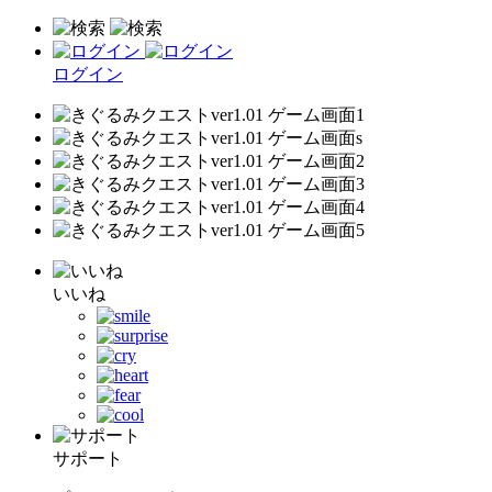
ログイン
いいね
サポート