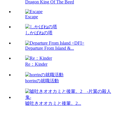
Dragon King Of The Beed
Escape
しかばねの塔
Departure From Island &...
Re：Kinder
horrinの就職活動
嘘吐きオオカミと後輩。2...