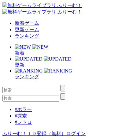
新着ゲーム
更新ゲーム
ランキング
新着
更新
ランキング
#ホラー
#探索
#レトロ
ふりーむ！ＩＤ登録（無料）
ログイン