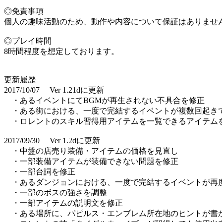
◎免責事項
個人の趣味活動のため、動作や内容について保証はありませ
◎プレイ時間
8時間程度を想定しております。
更新履歴
2017/10/07 Ver 1.21dに更新
・あるイベントにてBGMが再生されない不具合を修正
・ある街における、一度で完結するイベントが複数回起き
・ロレントのスキル習得用アイテムを一覧できるアイテム
2017/09/30 Ver 1.2dに更新
・中盤の店売り装備・アイテムの価格を見直し
・一部装備アイテムが装備できない問題を修正
・一部台詞を修正
・あるダンジョンにおける、一度で完結するイベントが再
・一部のボスの強さを調整
・一部アイテムの説明文を修正
・ある場所に、パピルス・エンブレム所在地のヒントが書