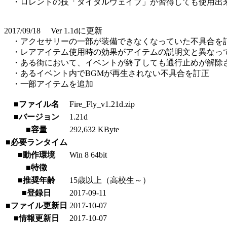
・ロレントの技「タイダルウェイブ」が習得しても使用出
2017/09/18 Ver 1.1dに更新
・アクセサリーの一部が装備できなくなっていた不具合を
・レアアイテム使用時の効果がアイテムの説明文と異なっ
・ある街において、イベントが終了しても通行止めが解除
・あるイベント内でBGMが再生されない不具合を訂正
・一部アイテムを追加
■ファイル名
Fire_Fly_v1.21d.zip
■バージョン
1.21d
■容量
292,632 KByte
■必要ランタイム
■動作環境
Win 8 64bit
■特徴
■推奨年齢
15歳以上（高校生～）
■登録日
2017-09-11
■ファイル更新日
2017-10-07
■情報更新日
2017-10-07