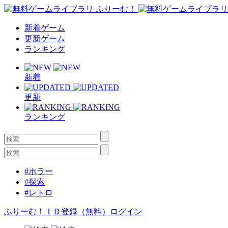
新着ゲーム
更新ゲーム
ランキング
新着
更新
ランキング
#ホラー
#探索
#レトロ
ふりーむ！ＩＤ登録（無料）
ログイン