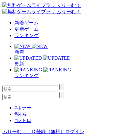
新着ゲーム
更新ゲーム
ランキング
新着
更新
ランキング
#ホラー
#探索
#レトロ
ふりーむ！ＩＤ登録（無料）
ログイン