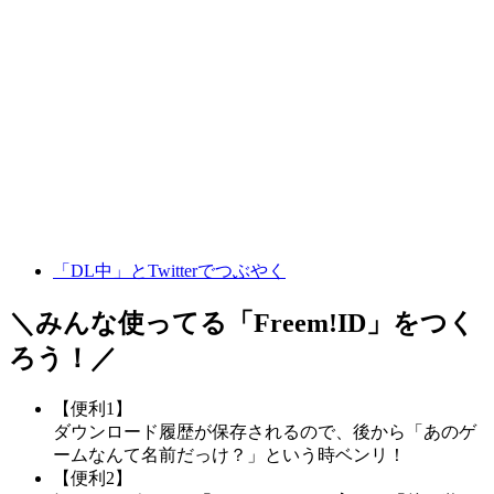
「DL中」とTwitterでつぶやく
＼みんな使ってる「
Freem!ID
」をつく
ろう！／
【便利1】
ダウンロード履歴が保存されるので、後から「あのゲ
ームなんて名前だっけ？」という時ベンリ！
【便利2】