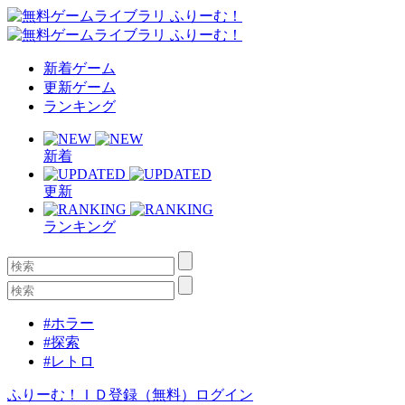
新着ゲーム
更新ゲーム
ランキング
新着
更新
ランキング
#ホラー
#探索
#レトロ
ふりーむ！ＩＤ登録（無料）
ログイン