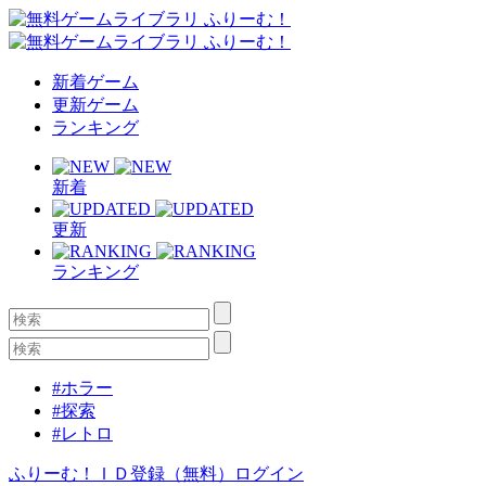
新着ゲーム
更新ゲーム
ランキング
新着
更新
ランキング
#ホラー
#探索
#レトロ
ふりーむ！ＩＤ登録（無料）
ログイン