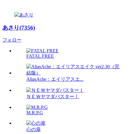
あさり(7356)
フォロー
FATAL FREE
AliasAche：エイリアスエ...
ＮＥＷヤマダバスターⅠ
M.R.P.G
心の扉