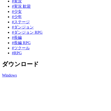
#実況
#実況 歓迎
#少女
#少年
#ステージ
#ダンジョン
#ダンジョン RPG
#長編
#長編 RPG
#ツクール
#RPG
ダウンロード
Windows