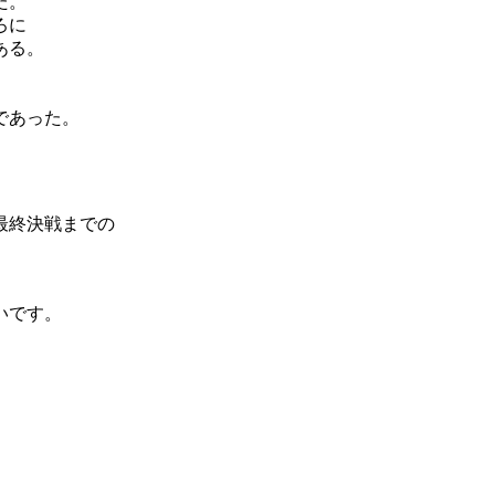
た。
ろに
ある。
であった。
最終決戦までの
いです。