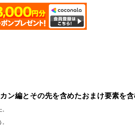
リカン編とその先を含めたおまけ要素を含
た。
う。
、