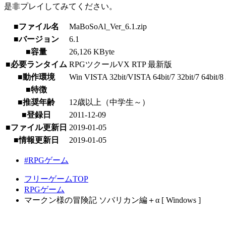
是非プレイしてみてください。
■ファイル名
MaBoSoAl_Ver_6.1.zip
■バージョン
6.1
■容量
26,126 KByte
■必要ランタイム
RPGツクールVX RTP 最新版
■動作環境
Win VISTA 32bit/VISTA 64bit/7 32bit/7 64bit/8 3
■特徴
■推奨年齢
12歳以上（中学生～）
■登録日
2011-12-09
■ファイル更新日
2019-01-05
■情報更新日
2019-01-05
#RPGゲーム
フリーゲームTOP
RPGゲーム
マークン様の冒険記 ソバリカン編＋α [ Windows ]