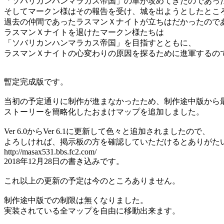
「ソバリカンハンマラカス帝国」の軍が攻めてきたのであっ
そしてマークン様はその報告を受け、城を出ようとしたとこ
過去の仲間であったラスマンＸナイトが立ちはだかったので
ラスマンＸナイトを退けたマークン様たちは
「ソバリカンハンマラカス帝国」を目指すとともに、
ラスマンＸナイトの心変わりの原因を探るために進軍するの
暫定完成版です。
当初の予定通りに制作が進まなかったため、制作途中版から
ストーリーを簡略化したおまけマップを追加しました。
Ver 6.0からVer 6.1に更新して色々と追加されましたので、
よろしければ、掲示板の方を確認していただけるとありがた
http://masax531.bbs.fc2.com/
2018年12月28日の書き込みです。
これ以上の更新の予定は今のところありません。
制作途中版での制限は無くなりました。
実装されている全マップを自由に移動出来ます。