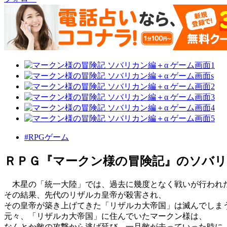
#RPGゲーム
ＲＰＧ『マークン様の冒険記』のソバ
木星の「統一大陸」では、過去に幾度となく戦いが行われ
その結果、先代のリザルカ皇帝が殺害され、
その皇帝が築き上げてきた「リザルカ大帝国」は滅んでしま
元々、「リザルカ大帝国」に住んでいたマークン様は、
なんとか敵の攻撃から逃げ延び、一旦敵が去っていった時に