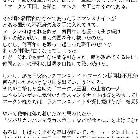
「マークン王国」を築き、マスター大王となるのである。
その頃の副官的な存在であったラスマンＸナイトが
とある国から不死身の薬を手に入れてきて、
マークン様はそれを飲み、何百年にも渡って生き続け、
多くの敵と戦い、自らの国を守り抜いたのだ。
しかし、何百年にも渡って起こった戦争のせいで、
多くの仲間が亡くなってしまった。
だが、それでも新たな仲間を引き入れ、敵が攻めてくる度に
仲間とともに平和な世界を目指して戦い続けた。
しかし、ある日突然ラスマンＸナイト(マークン様同様不死身
何を思ったかいきなり国を出ていこうとする。
それを目撃した当時の「マークン王国」の士官の一人、
エペルジンゲンに気付いたラスマンＸナイトは彼を殺害して
マークン様たちは、ラスマンＸナイトを探し続けたが、結局
やがて戦争は落ち着いたかと思われたが、
「ソバリカンハンマラカス帝国」などが徐々に力を上げてき
ある日、しばらく平和な毎日が続いていた「マークン王国」