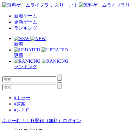
新着ゲーム
更新ゲーム
ランキング
新着
更新
ランキング
#ホラー
#探索
#レトロ
ふりーむ！ＩＤ登録（無料）
ログイン