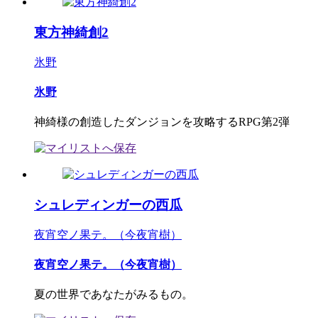
東方神綺創2
氷野
氷野
神綺様の創造したダンジョンを攻略するRPG第2弾
シュレディンガーの西瓜
夜宵空ノ果テ。（今夜宵樹）
夜宵空ノ果テ。（今夜宵樹）
夏の世界であなたがみるもの。