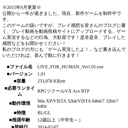
※2015年6月更新※
公開から一年が過ぎました。現在、新作ゲームを制作中で
す。
このゲームの扱いですが、プレイ感想を皆さんのブログに書
く、プレイ動画を動画投稿サイトにアップロードする、ゲー
ム実況するなどの行為、大歓迎です！是非是非、プレイした
感想などをお聞かせください！
私のブログの方にも「ゲーム実況したよ！」など書き込んで
いただければ、喜んで観に行きます！
■ファイル名
LIVE_FOR_HUMAN_Ver1.01.exe
■バージョン
1,01
■容量
233,878 KByte
■必要ランタイ
RPGツクールVX Ace RTP
ム
Win XP/VISTA 32bit/VISTA 64bit/7 32bit/7
■動作環境
64bit
■特徴
BL/GL
■推奨年齢
12歳以上（中学生～）
■登録日
2014-02-07