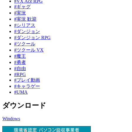
#VX Ace RPG
#ギャグ
#実況
#実況 歓迎
#シリアス
#ダンジョン
#ダンジョン RPG
#ツクール
#ツクール VX
#魔王
#勇者
#自由
#RPG
#プレイ動画
#キャラゲー
#UMA
ダウンロード
Windows