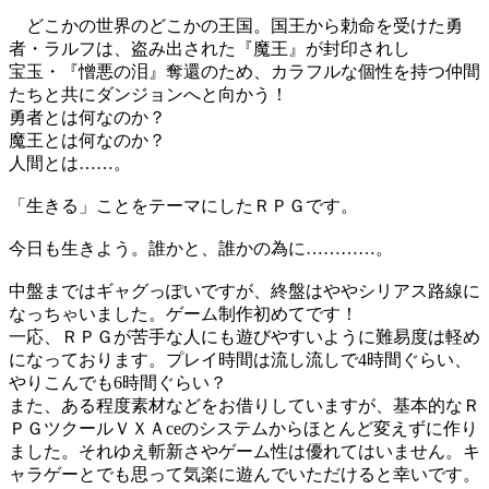
どこかの世界のどこかの王国。国王から勅命を受けた勇
者・ラルフは、盗み出された『魔王』が封印されし
宝玉・『憎悪の泪』奪還のため、カラフルな個性を持つ仲間
たちと共にダンジョンへと向かう！
勇者とは何なのか？
魔王とは何なのか？
人間とは……。
「生きる」ことをテーマにしたＲＰＧです。
今日も生きよう。誰かと、誰かの為に…………。
中盤まではギャグっぽいですが、終盤はややシリアス路線に
なっちゃいました。ゲーム制作初めてです！
一応、ＲＰＧが苦手な人にも遊びやすいように難易度は軽め
になっております。プレイ時間は流し流しで4時間ぐらい、
やりこんでも6時間ぐらい？
また、ある程度素材などをお借りしていますが、基本的なＲ
ＰＧツクールＶＸＡceのシステムからほとんど変えずに作り
ました。それゆえ斬新さやゲーム性は優れてはいません。キ
ャラゲーとでも思って気楽に遊んでいただけると幸いです。