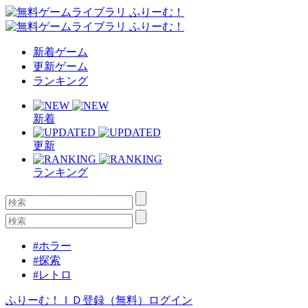
新着ゲーム
更新ゲーム
ランキング
新着
更新
ランキング
#ホラー
#探索
#レトロ
ふりーむ！ＩＤ登録（無料）
ログイン