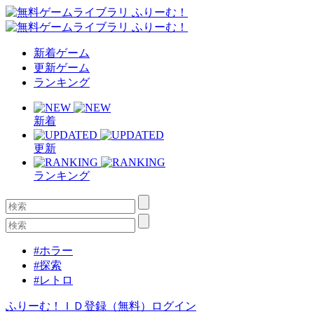
新着ゲーム
更新ゲーム
ランキング
新着
更新
ランキング
#ホラー
#探索
#レトロ
ふりーむ！ＩＤ登録（無料）
ログイン