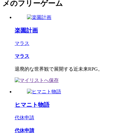
メのフリーゲーム
楽園計画
マラス
マラス
退廃的な世界観で展開する近未来RPG。
ヒマニト物語
代休申請
代休申請