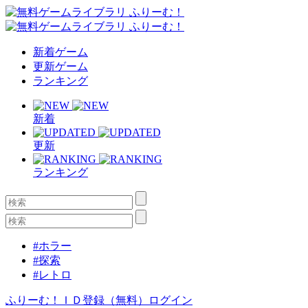
新着ゲーム
更新ゲーム
ランキング
新着
更新
ランキング
#ホラー
#探索
#レトロ
ふりーむ！ＩＤ登録（無料）
ログイン