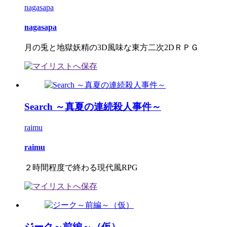
nagasapa
nagasapa
月の兎と地獄妖精の3D風味な東方二次2DＲＰＧ
Search ～真夏の連続殺人事件～
raimu
raimu
２時間程度で終わる現代風RPG
ジーク～前編～（仮）