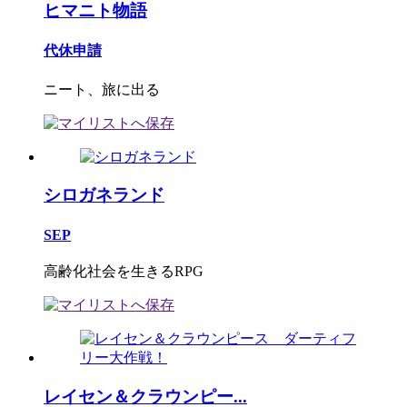
ヒマニト物語
代休申請
ニート、旅に出る
シロガネランド
SEP
高齢化社会を生きるRPG
レイセン＆クラウンピー...