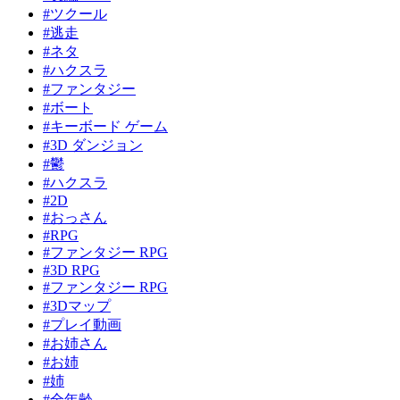
#ツクール
#逃走
#ネタ
#ハクスラ
#ファンタジー
#ボート
#キーボード ゲーム
#3D ダンジョン
#鬱
#ハクスラ
#2D
#おっさん
#RPG
#ファンタジー RPG
#3D RPG
#ファンタジー RPG
#3Dマップ
#プレイ動画
#お姉さん
#お姉
#姉
#全年齢