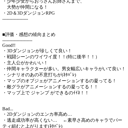
・少年少女からおっさんお姉さんまで、
大勢が仲間になる！
・2D＆3DダンジョンRPG
------------------
■評価・感想の傾向まとめ
---------------------
Good!!
・3Dダンジョンが珍しくて良い！
・戦闘シーンのワイワイ度！！(特に後半！！）
・主人公がかわいい！
・仲間キャラクターが多い。男女幅広いキャラがいて良い！
・シナリオのあの不意打ちが(ﾈﾀﾊﾞﾚ)
・マップのオブジェがアニメーションするの凝ってる！
・敵グラがアニメーションするの凝ってる！！
・マップ上で ジャンプ ができるのｲｲﾈ！！
Bad...
・2Dダンジョンのエンカ率高め…
・逃走成功率が高くない… ←素早さ高めのキャラでパー
ティ組むと上がります(ﾈﾀﾊﾞﾚ)