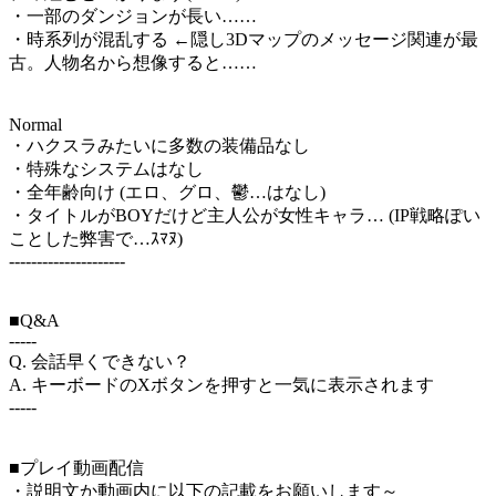
・一部のダンジョンが長い……
・時系列が混乱する ←隠し3Dマップのメッセージ関連が最
古。人物名から想像すると……
Normal
・ハクスラみたいに多数の装備品なし
・特殊なシステムはなし
・全年齢向け (エロ、グロ、鬱…はなし)
・タイトルがBOYだけど主人公が女性キャラ… (IP戦略ぽい
ことした弊害で…ｽﾏﾇ)
---------------------
■Q&A
-----
Q. 会話早くできない？
A. キーボードのXボタンを押すと一気に表示されます
-----
■プレイ動画配信
・説明文か動画内に以下の記載をお願いします～