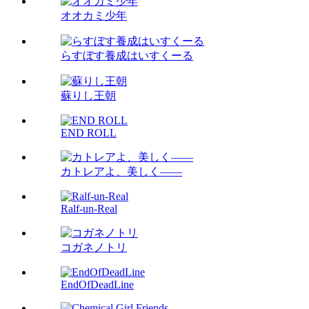
オオカミ少年
らすぼす養成はいすくーる
蘇りし王朝
END ROLL
カトレアよ、美しく――
Ralf-un-Real
コガネノトリ
EndOfDeadLine