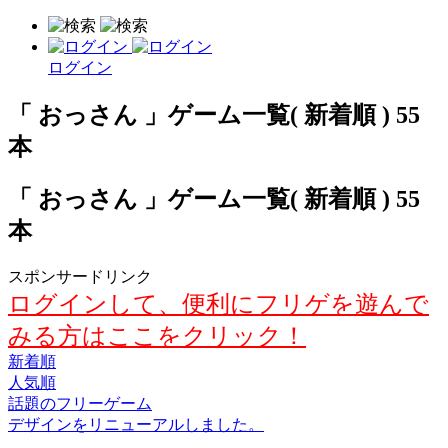
ログイン
「 おっさん 」ゲーム一覧( 新着順 ) 55
本
「 おっさん 」ゲーム一覧( 新着順 ) 55
本
スポンサードリンク
ログインして、便利にフリゲを遊んで
みる方はここをクリック！
新着順
人気順
話題のフリーゲーム
デザインをリニューアルしました。