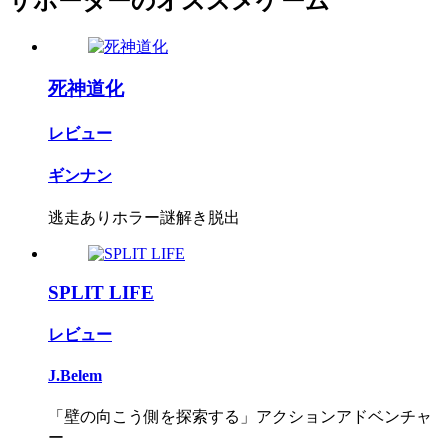
サポーターのオススメゲーム
死神道化
レビュー
ギンナン
逃走ありホラー謎解き脱出
SPLIT LIFE
レビュー
J.Belem
「壁の向こう側を探索する」アクションアドベンチャ
ー