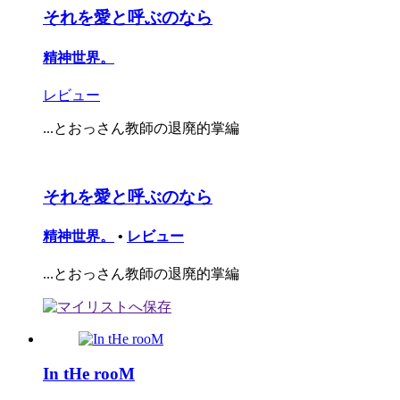
それを愛と呼ぶのなら
精神世界。
レビュー
...とおっさん教師の退廃的掌編
それを愛と呼ぶのなら
精神世界。
•
レビュー
...とおっさん教師の退廃的掌編
In tHe rooM