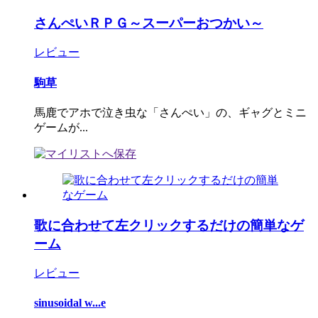
さんぺいＲＰＧ～スーパーおつかい～
レビュー
駒草
馬鹿でアホで泣き虫な「さんぺい」の、ギャグとミニ
ゲームが...
歌に合わせて左クリックするだけの簡単なゲ
ーム
レビュー
sinusoidal w...e