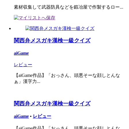
素材収集して武器防具などを鍛冶屋で作製するロー...
関西弁メスガキ漢検一級クイズ
aiGame
レビュー
【aiGame作品】「おっさん、頭悪そーな顔しとんな
ぁ」漢字力...
関西弁メスガキ漢検一級クイズ
aiGame
•
レビュー
【aiGame作品】「おっさん、頭悪そーな顔しとんな...