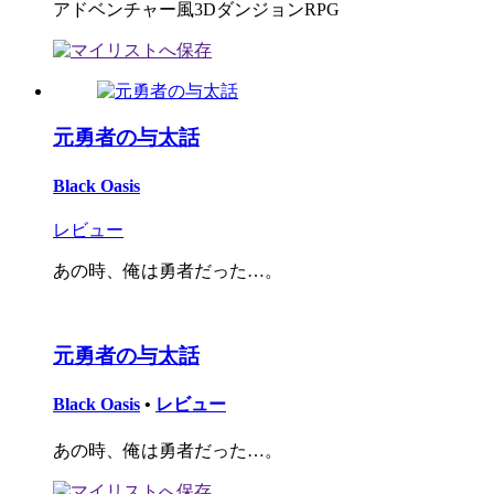
アドベンチャー風3DダンジョンRPG
元勇者の与太話
Black Oasis
レビュー
あの時、俺は勇者だった…。
元勇者の与太話
Black Oasis
•
レビュー
あの時、俺は勇者だった…。