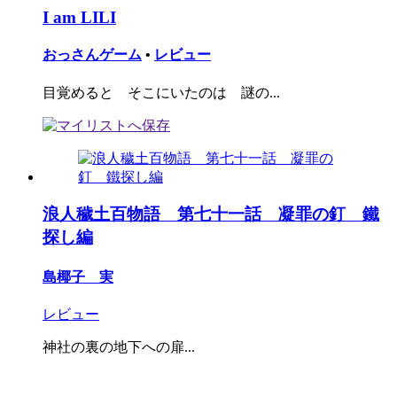
I am LILI
おっさんゲーム
•
レビュー
目覚めると そこにいたのは 謎の...
浪人穢土百物語 第七十一話 凝罪の釘 鐵
探し編
島椰子 実
レビュー
神社の裏の地下への扉...