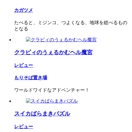
カガツメ
たべると、ミジンコ、つよくなる、地球を総べるもの
となる
クラピィのうぇるかむヘル魔宮
レビュー
もりそば置き場
ワールドワイドなアドベンチャー！
スイカばらまきパズル
レビュー