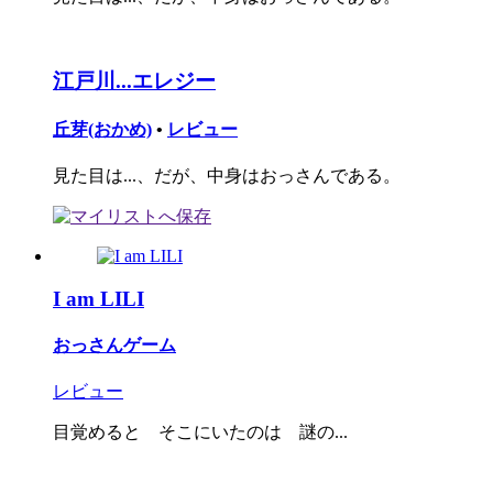
江戸川...エレジー
丘芽(おかめ)
•
レビュー
見た目は...、だが、中身はおっさんである。
I am LILI
おっさんゲーム
レビュー
目覚めると そこにいたのは 謎の...