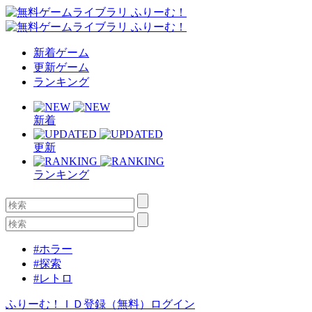
新着ゲーム
更新ゲーム
ランキング
新着
更新
ランキング
#ホラー
#探索
#レトロ
ふりーむ！ＩＤ登録（無料）
ログイン