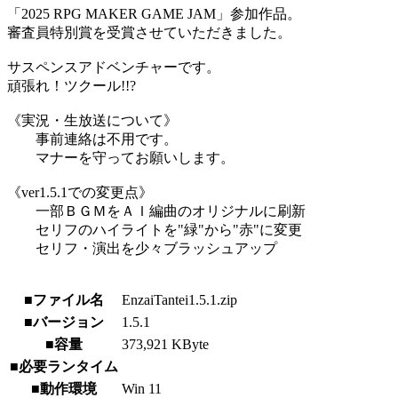
「2025 RPG MAKER GAME JAM」参加作品。
審査員特別賞を受賞させていただきました。
サスペンスアドベンチャーです。
頑張れ！ツクール!!?
《実況・生放送について》
事前連絡は不用です。
マナーを守ってお願いします。
《ver1.5.1での変更点》
一部ＢＧＭをＡＩ編曲のオリジナルに刷新
セリフのハイライトを"緑"から"赤"に変更
セリフ・演出を少々ブラッシュアップ
■ファイル名
EnzaiTantei1.5.1.zip
■バージョン
1.5.1
■容量
373,921 KByte
■必要ランタイム
■動作環境
Win 11