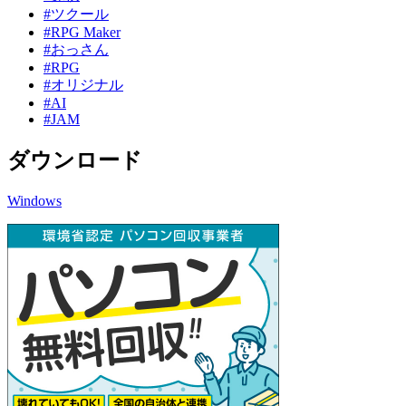
#ツクール
#RPG Maker
#おっさん
#RPG
#オリジナル
#AI
#JAM
ダウンロード
Windows