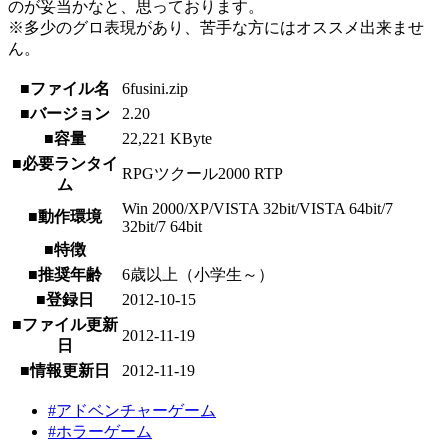
のが妥当かなと、思っております。
※多少のグロ表現があり、苦手な方にはオススメ出来ませ
ん。
■ファイル名
6fusini.zip
■バージョン
2.20
■容量
22,221 KByte
■必要ランタイ
RPGツクール2000 RTP
ム
Win 2000/XP/VISTA 32bit/VISTA 64bit/7
■動作環境
32bit/7 64bit
■特徴
■推奨年齢
6歳以上（小学生～）
■登録日
2012-10-15
■ファイル更新
2012-11-19
日
■情報更新日
2012-11-19
#アドベンチャーゲーム
#ホラーゲーム