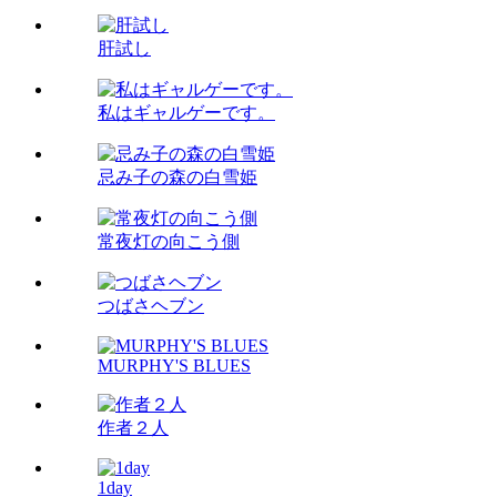
肝試し
私はギャルゲーです。
忌み子の森の白雪姫
常夜灯の向こう側
つばさヘブン
MURPHY'S BLUES
作者２人
1day