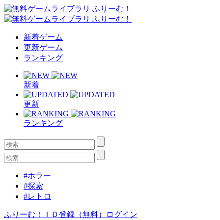
新着ゲーム
更新ゲーム
ランキング
新着
更新
ランキング
#ホラー
#探索
#レトロ
ふりーむ！ＩＤ登録（無料）
ログイン