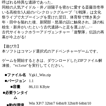
呼ばれる特異な遺跡であった。
同校の人気アイドル・井ノ頭陽子を密かに愛する斎藤浩壱率
いる高校生5人組のパンクロックグループ「U戟隊」は文化
祭ライブで大ブーイングを受けた翌日、体育祭で憎き美少
年・田中を陥れた後、新聞部・怒屋の話に触発され、謎の転
校生・新井がいたという古代遺跡へと足を運ぶが…‥
古代サイキックホラーアドヴェンチャー「遊撃隊」伝説の再
幕が今上がる!
【遊び方】
本ソフトはコマンド選択式のアドベンチャーゲームです。
ゲームを開始するときは、ダウンロードしたZIPファイル解
凍後、"vc3.exe"を実行してください。
■ファイル名
Ygk1_Win.zip
■バージョン
1.1
■容量
86,111 KByte
■必要ランタイ
ム
Win XP/7 32bit/7 64bit/8 32bit/8 64bit/10
■動作環境